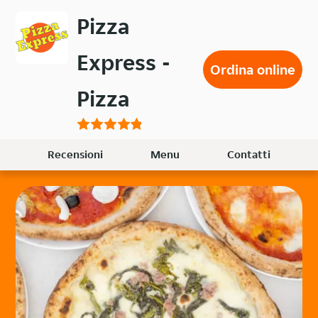
Passa
Pizza
al
contenuto
Express -
principale
Ordina online
Pizza
Recensioni
Menu
Contatti